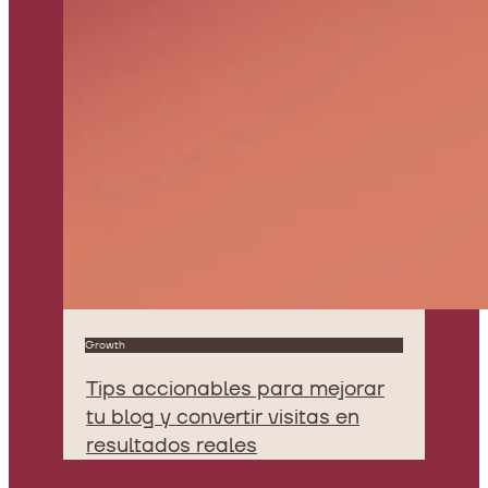
Growth
Tips accionables para mejorar
tu blog y convertir visitas en
resultados reales