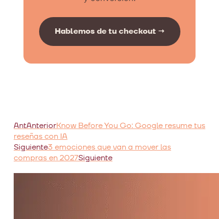
Hablemos de tu checkout →
Ant
Anterior
Know Before You Go: Google resume tus
reseñas con IA
Siguiente
3 emociones que van a mover las
compras en 2027
Siguiente