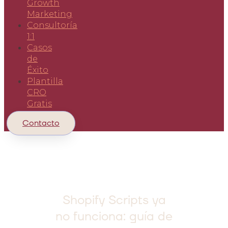
Growth
Marketing
Consultoría
1:1
Casos
de
Éxito
Plantilla
CRO
Gratis
Contacto
Shopify Scripts ya
no funciona: guía de