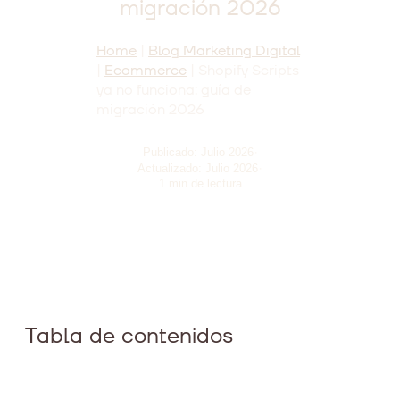
migración 2026
Home
|
Blog Marketing Digital
|
Ecommerce
|
Shopify Scripts
ya no funciona: guía de
migración 2026
·
Publicado: Julio 2026
·
Actualizado: Julio 2026
1 min de lectura
Tabla de contenidos