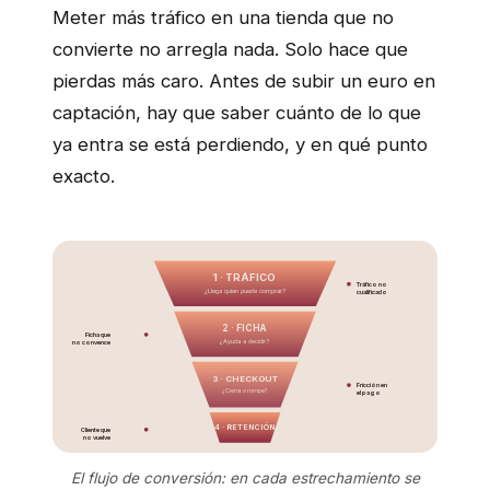
Meter más tráfico en una tienda que no
convierte no arregla nada. Solo hace que
pierdas más caro. Antes de subir un euro en
captación, hay que saber cuánto de lo que
ya entra se está perdiendo, y en qué punto
exacto.
1 · TRÁFICO
Tráfico no
¿Llega quien puede comprar?
cualificado
2 · FICHA
Ficha que
¿Ayuda a decidir?
no convence
3 · CHECKOUT
Fricción en
¿Cierra o rompe?
el pago
4 · RETENCIÓN
Cliente que
no vuelve
El flujo de conversión: en cada estrechamiento se