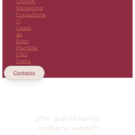
Growth
Marketing
Consultoría
1:1
Casos
de
Éxito
Plantilla
CRO
Gratis
Contacto
¿Por qué mi tienda
online no vende?