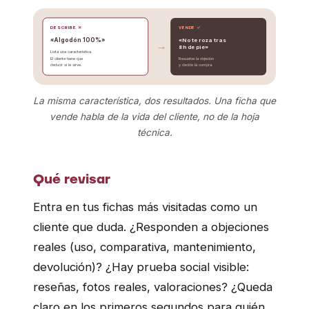
DESCRIBE ✕
VENDE ✓
«Algodón 100%»
«No te roza tras
→
8h de pie»
Lista una característica.
El cliente tiene que
Resuelve la objeción
deducir si le sirve.
y decide la compra.
La misma característica, dos resultados. Una ficha que
vende habla de la vida del cliente, no de la hoja
técnica.
Qué revisar
Entra en tus fichas más visitadas como un
cliente que duda. ¿Responden a objeciones
reales (uso, comparativa, mantenimiento,
devolución)? ¿Hay prueba social visible:
reseñas, fotos reales, valoraciones? ¿Queda
claro en los primeros segundos para quién