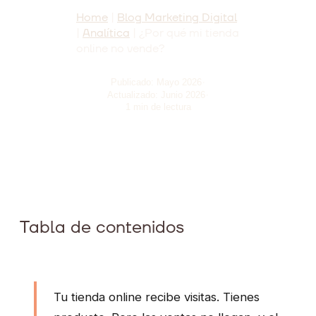
Home
|
Blog Marketing Digital
|
Analítica
|
¿Por qué mi tienda
online no vende?
·
Publicado: Mayo 2026
·
Actualizado: Junio 2026
1 min de lectura
Tabla de contenidos
Tu tienda online recibe visitas. Tienes