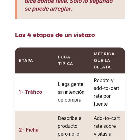
dice dónde falla. Solo lo segundo
se puede arreglar.
Las 4 etapas de un vistazo
MÉTRICA
FUGA
ETAPA
QUE LA
TÍPICA
DELATA
Rebote y
Llega gente
add-to-cart
1 · Tráfico
sin intención
rate por
de compra
fuente
Describe el
Add-to-cart
producto
rate sobre
2 · Ficha
pero no lo
visitas a