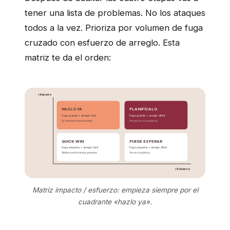
tener una lista de problemas. No los ataques
todos a la vez. Prioriza por volumen de fuga
cruzado con esfuerzo de arreglo. Esta
matriz te da el orden:
+ Impacto
HAZLO YA
PLANIFÍCALO
Fuga grande + arreglo fácil
Fuga grande + arreglo difícil
Ej.: mostrar el envío antes
Proyecto, no lo aplaces
QUICK WIN
PUEDE ESPERAR
Fuga pequeña + arreglo fácil
Fuga pequeña + arreglo difícil
Relleno entre tareas grandes
No es tu palanca
+ Esfuerzo
Matriz impacto / esfuerzo: empieza siempre por el
cuadrante «hazlo ya».